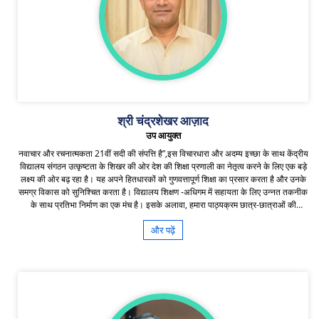
श्री चंद्रशेखर आज़ाद
उप आयुक्त
नवाचार और रचनात्मकता 21वीं सदी की संपत्ति है”,इस विचारधारा और अदम्य इच्छा के साथ केंद्रीय
विद्यालय संगठन उत्कृष्टता के शिखर की ओर देश की शिक्षा प्रणाली का नेतृत्व करने के लिए एक बड़े
लक्ष्य की ओर बढ़ रहा है। यह अपने हितधारकों को गुणवत्तापूर्ण शिक्षा का प्रसार करता है और उनके
समग्र विकास को सुनिश्चित करता है। विद्यालय शिक्षण -अधिगम में सहायता के लिए उन्नत तकनीक
के साथ प्रतिभा निर्माण का एक मंच है। इसके अलावा, हमारा पाठ्यक्रम छात्र-छात्राओं की
शैक्षणिक प्रगति को और अधिक उन्नत करने के लिए योजनापूर्वक तैयार किया गया है। हमारे छात्र-
और पढ़ें
छात्राओं को आधुनिक दुनिया के अग्रणी के रूप में तैयार करने के लिए मित्रता और मैत्रीपूर्ण
प्रतिस्पर्धा का वातावरण लगातार बनाए रखा जाता है। केन्द्रीय विद्यालय संगठन क्षेत्रीय कार्यालय
गुरुग्राम छात्रों की शैक्षणिक और सह-पाठ्यक्रम की जरूरतों को पूरा करने के लिए प्रतिबद्ध है और
उनके उज्ज्वल भविष्य के लिए सदैव कटिबद्ध है। शिक्षक विद्यालय की सफलता के लिए रोडमैप बनाते
हैं। वे लगातार बदलते शैक्षिक परिदृश्य की चुनौतियों के लिए खुद को आसानी से अनुकूलित करते हैं
और सर्वोत्तम और अभिनव प्रथाओं के साथ खुद को अद्यतन करते रहते हैं। वे वही शिक्षक हैं जो बच्चों
को अपने सपनों को पूरा करने के लिए नवाचार, निर्माण और आकांक्षा करने के लिए मार्गदर्शन करते हैं