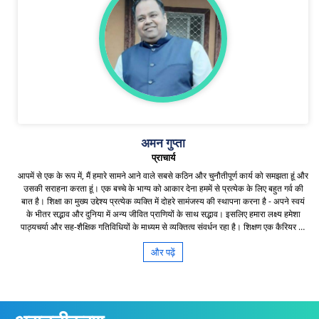
और प्रेरित करते हैं। राष्ट्रीय शिक्षा नीति – 2020 के उद्देश्यों को साकार करने में शिक्षकों की
भूमिका अविभाज्य है। हम के.वि.सं. गुरुग्राम क्षेत्र के तत्वावधान में केंद्रीय विद्यालयों के छात्रों के
सर्वांगीण विकास के लिए एनईपी -2020 के सभी पहलुओं के व्यापक कार्यान्वयन के लिए तत्पर हैं।
विविधता में एकता केंद्रीय विद्यालयों की विशिष्ट पहचान है, जहाँ विभिन्नता से युक्त परिवेश में बच्चे
अपनी पाठ्यपुस्तकों से आगे सीखते हैं। हमारा लक्ष्य 21वीं सदी की जरूरतों को पूरा करने के लिए
आवश्यक मूल्यों और जीवन कौशल को विकसित करना है। उत्कृष्टता के इस अभियान में, केंद्रीय
विद्यालय संगठन गुरुग्राम संभाग को विचार और कर्तव्य दोनों का मिश्रण प्रदान करने का कार्य सौंपा
गया है। हम प्रतिज्ञा करते हैं कि हमारे छात्रों को समाज और राष्ट्र की सेवा करने के लिए पर्याप्त
अवसर प्रदान करने के लिए कोई कसर नहीं छोड़ेंगे और सदैव प्रयत्नशील बने रहेंगे। जय हिंद श्री
चंद्रशेखर आज़ाद उपायुक्त केंद्रीय विद्यालय संगठन गुरुग्राम संभाग
अमन गुप्ता
प्राचार्य
आपमें से एक के रूप में, मैं हमारे सामने आने वाले सबसे कठिन और चुनौतीपूर्ण कार्य को समझता हूं और
उसकी सराहना करता हूं। एक बच्चे के भाग्य को आकार देना हममें से प्रत्येक के लिए बहुत गर्व की
बात है। शिक्षा का मुख्य उद्देश्य प्रत्येक व्यक्ति में दोहरे सामंजस्य की स्थापना करना है - अपने स्वयं
के भीतर सद्भाव और दुनिया में अन्य जीवित प्राणियों के साथ सद्भाव। इसलिए हमारा लक्ष्य हमेशा
पाठ्यचर्या और सह-शैक्षिक गतिविधियों के माध्यम से व्यक्तित्व संवर्धन रहा है। शिक्षण एक कैरियर या
पेशे से कहीं अधिक है। यह (शिक्षण) एक बच्चे को एक जिम्मेदार नागरिक के रूप में ढालने और आकार
और पढ़ें
देने की सबसे कठिन जिम्मेदारी है। मुझे यकीन है कि मेरे छात्र समाज के उत्पादक, बुद्धिमान और
ईमानदार नागरिक बनेंगे। वांछित परिणाम प्राप्त करने के लिए माता-पिता की सक्रिय भागीदारी और
सहयोग अत्यंत आवश्यक होगा। हम अदम्य उत्साह के साथ उत्कृष्टता के नए आयामों की तलाश
करने का प्रयास करते हैं ताकि हमारे छात्र आत्म-संयमी बन सकें और प्रतिस्पर्धा के वर्तमान युग में
शानदार प्रदर्शन कर सकें।